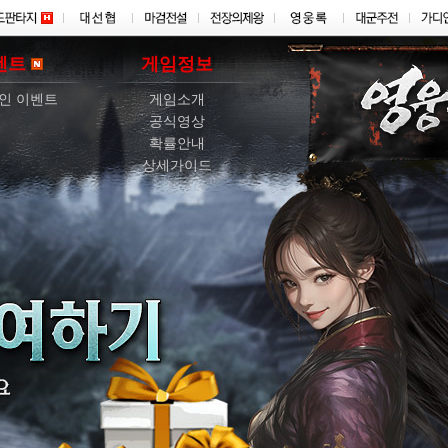
벤트
게임정보
인 이벤트
게임소개
공식영상
확률안내
상세가이드