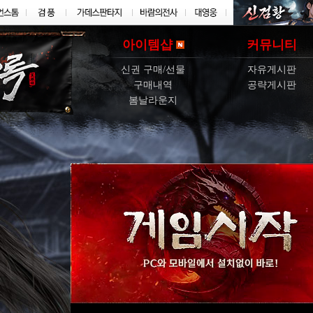
아이템샵
커뮤니티
신권 구매/선물
자유게시판
구매내역
공략게시판
봄날라운지